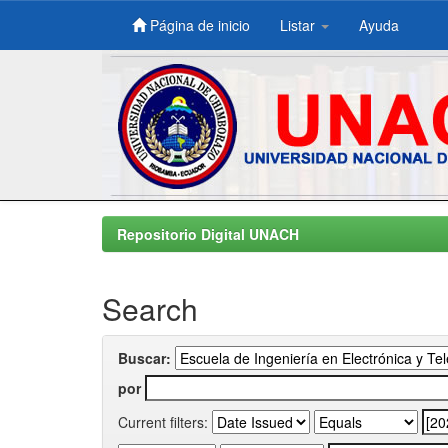
Página de inicio
Listar
Ayuda
Skip
navigation
Repositorio Digital UNACH
Search
Buscar:
por
Current filters: