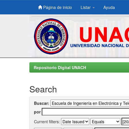
Página de inicio
Listar
Ayuda
Skip
navigation
Repositorio Digital UNACH
Search
Buscar:
por
Current filters: