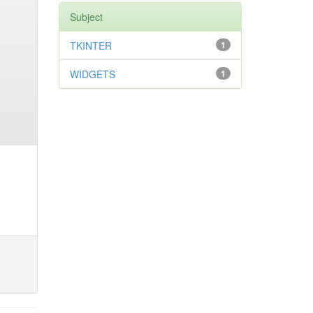
Subject
TKINTER
1
WIDGETS
1