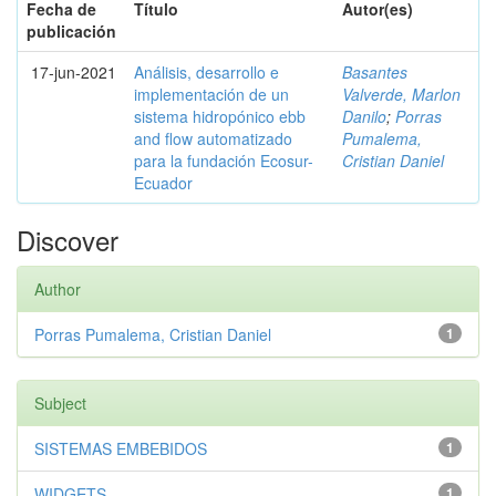
Fecha de
Título
Autor(es)
publicación
17-jun-2021
Análisis, desarrollo e
Basantes
implementación de un
Valverde, Marlon
sistema hidropónico ebb
Danilo
;
Porras
and flow automatizado
Pumalema,
para la fundación Ecosur-
Cristian Daniel
Ecuador
Discover
Author
Porras Pumalema, Cristian Daniel
1
Subject
SISTEMAS EMBEBIDOS
1
WIDGETS
1