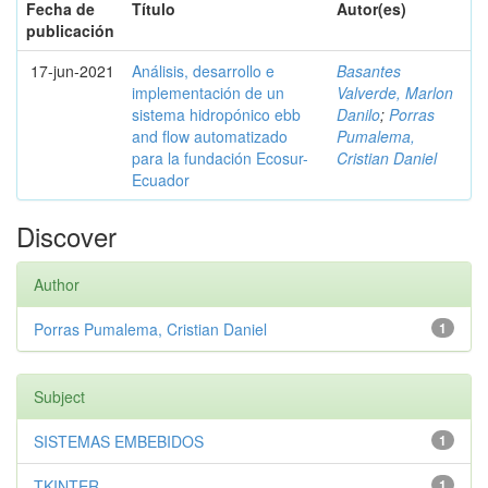
Fecha de
Título
Autor(es)
publicación
17-jun-2021
Análisis, desarrollo e
Basantes
implementación de un
Valverde, Marlon
sistema hidropónico ebb
Danilo
;
Porras
and flow automatizado
Pumalema,
para la fundación Ecosur-
Cristian Daniel
Ecuador
Discover
Author
Porras Pumalema, Cristian Daniel
1
Subject
SISTEMAS EMBEBIDOS
1
TKINTER
1