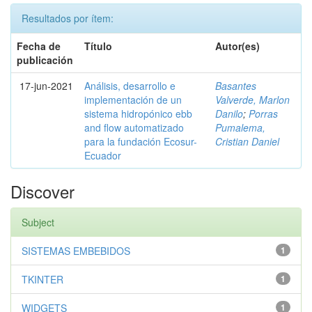
Resultados por ítem:
Fecha de
Título
Autor(es)
publicación
17-jun-2021
Análisis, desarrollo e
Basantes
implementación de un
Valverde, Marlon
sistema hidropónico ebb
Danilo
;
Porras
and flow automatizado
Pumalema,
para la fundación Ecosur-
Cristian Daniel
Ecuador
Discover
Subject
SISTEMAS EMBEBIDOS
1
TKINTER
1
WIDGETS
1