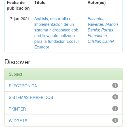
Fecha de
Título
Autor(es)
publicación
17-jun-2021
Análisis, desarrollo e
Basantes
implementación de un
Valverde, Marlon
sistema hidropónico ebb
Danilo
;
Porras
and flow automatizado
Pumalema,
para la fundación Ecosur-
Cristian Daniel
Ecuador
Discover
Subject
ELECTRÓNICA
1
SISTEMAS EMBEBIDOS
1
TKINTER
1
WIDGETS
1