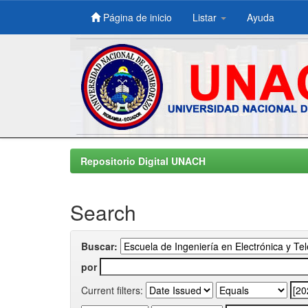
Página de inicio
Listar
Ayuda
Skip
navigation
Repositorio Digital UNACH
Search
Buscar:
por
Current filters: