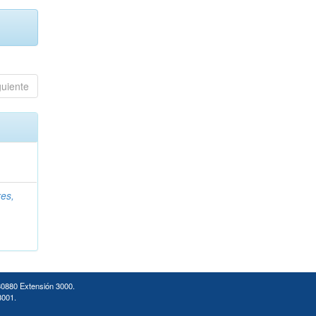
guiente
es,
30880 Extensión 3000.
3001.