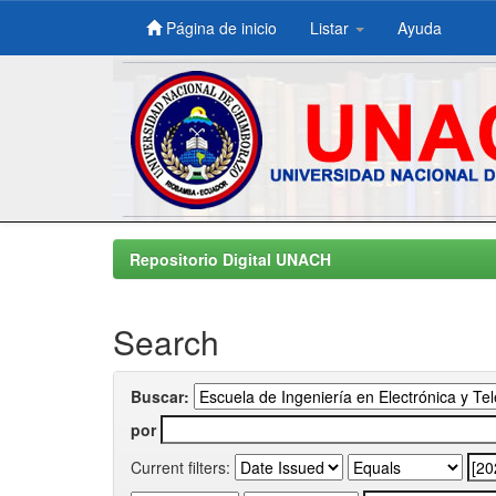
Página de inicio
Listar
Ayuda
Skip
navigation
Repositorio Digital UNACH
Search
Buscar:
por
Current filters: