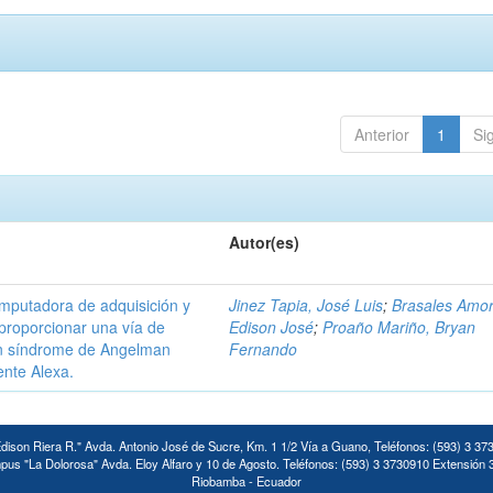
Anterior
1
Si
Autor(es)
omputadora de adquisición y
Jinez Tapia, José Luis
;
Brasales Amor
proporcionar una vía de
Edison José
;
Proaño Mariño, Bryan
on síndrome de Angelman
Fernando
ente Alexa.
ison Riera R." Avda. Antonio José de Sucre, Km. 1 1/2 Vía a Guano, Teléfonos: (593) 3 37
us "La Dolorosa" Avda. Eloy Alfaro y 10 de Agosto. Teléfonos: (593) 3 3730910 Extensión 
Riobamba - Ecuador