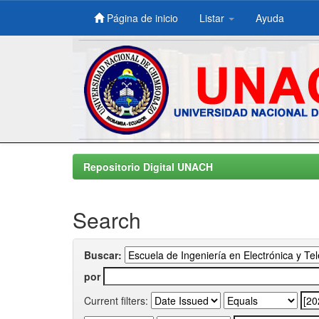
Página de inicio
Listar
Ayuda
Skip
navigation
Repositorio Digital UNACH
Search
Buscar:
por
Current filters: