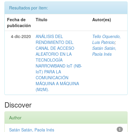
Resultados por ítem:
Fecha de
Título
Autor(es)
publicación
4-dic-2020
ANÁLISIS DEL
Tello Oquendo,
RENDIMIENTO DEL
Luis Patricio
;
CANAL DE ACCESO
Satán Satán,
ALEATORIO EN LA
Paola Inés
TECNOLOGÍA
NARROWBAND IoT (NB-
IoT) PARA LA
COMUNICACIÓN
MÁQUINA A MÁQUINA
(M2M).
Discover
Author
Satán Satán, Paola Inés
1