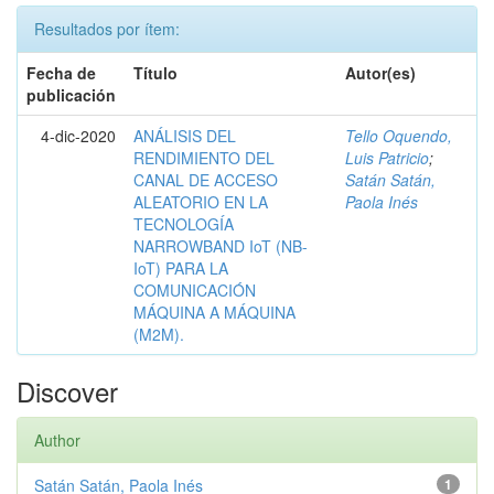
Resultados por ítem:
Fecha de
Título
Autor(es)
publicación
4-dic-2020
ANÁLISIS DEL
Tello Oquendo,
RENDIMIENTO DEL
Luis Patricio
;
CANAL DE ACCESO
Satán Satán,
ALEATORIO EN LA
Paola Inés
TECNOLOGÍA
NARROWBAND IoT (NB-
IoT) PARA LA
COMUNICACIÓN
MÁQUINA A MÁQUINA
(M2M).
Discover
Author
Satán Satán, Paola Inés
1