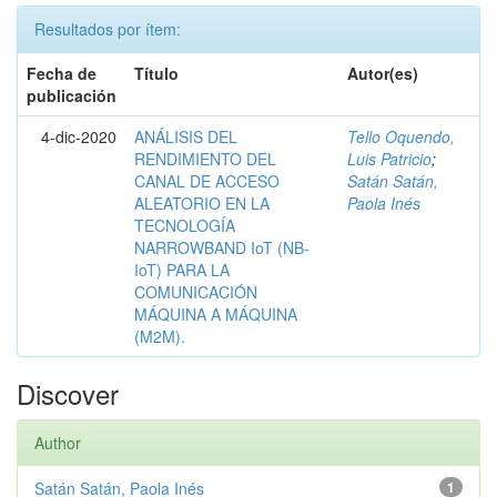
Resultados por ítem:
Fecha de
Título
Autor(es)
publicación
4-dic-2020
ANÁLISIS DEL
Tello Oquendo,
RENDIMIENTO DEL
Luis Patricio
;
CANAL DE ACCESO
Satán Satán,
ALEATORIO EN LA
Paola Inés
TECNOLOGÍA
NARROWBAND IoT (NB-
IoT) PARA LA
COMUNICACIÓN
MÁQUINA A MÁQUINA
(M2M).
Discover
Author
Satán Satán, Paola Inés
1