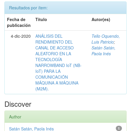
Resultados por ítem:
Fecha de
Título
Autor(es)
publicación
4-dic-2020
ANÁLISIS DEL
Tello Oquendo,
RENDIMIENTO DEL
Luis Patricio
;
CANAL DE ACCESO
Satán Satán,
ALEATORIO EN LA
Paola Inés
TECNOLOGÍA
NARROWBAND IoT (NB-
IoT) PARA LA
COMUNICACIÓN
MÁQUINA A MÁQUINA
(M2M).
Discover
Author
Satán Satán, Paola Inés
1