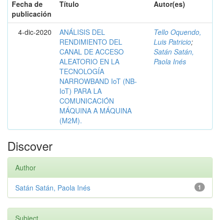
Fecha de
Título
Autor(es)
publicación
4-dic-2020
ANÁLISIS DEL
Tello Oquendo,
RENDIMIENTO DEL
Luis Patricio
;
CANAL DE ACCESO
Satán Satán,
ALEATORIO EN LA
Paola Inés
TECNOLOGÍA
NARROWBAND IoT (NB-
IoT) PARA LA
COMUNICACIÓN
MÁQUINA A MÁQUINA
(M2M).
Discover
Author
Satán Satán, Paola Inés
1
Subject