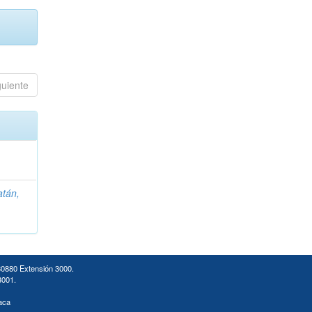
guiente
atán,
30880 Extensión 3000.
3001.
aca