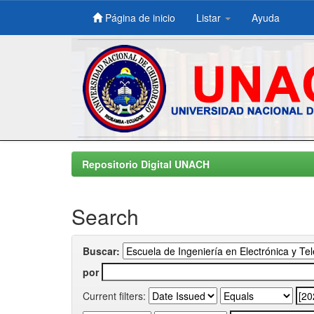
Página de inicio
Listar
Ayuda
Skip
navigation
Repositorio Digital UNACH
Search
Buscar:
por
Current filters: