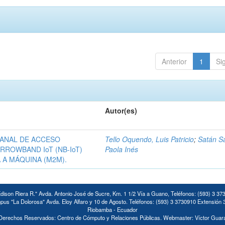
Anterior
1
Si
Autor(es)
CANAL DE ACCESO
Tello Oquendo, Luis Patricio
;
Satán S
RROWBAND IoT (NB-IoT)
Paola Inés
 A MÁQUINA (M2M).
ison Riera R." Avda. Antonio José de Sucre, Km. 1 1/2 Vía a Guano, Teléfonos: (593) 3 37
us "La Dolorosa" Avda. Eloy Alfaro y 10 de Agosto. Teléfonos: (593) 3 3730910 Extensión 
Riobamba - Ecuador
Derechos Reservados: Centro de Cómputo y Relaciones Públicas. Webmaster: Víctor Guar