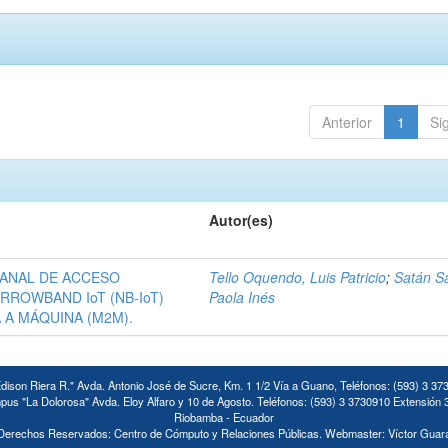
Anterior
1
Si
Autor(es)
CANAL DE ACCESO
Tello Oquendo, Luis Patricio
;
Satán S
RROWBAND IoT (NB-IoT)
Paola Inés
 A MÁQUINA (M2M).
ison Riera R." Avda. Antonio José de Sucre, Km. 1 1/2 Vía a Guano, Teléfonos: (593) 3 37
us "La Dolorosa" Avda. Eloy Alfaro y 10 de Agosto. Teléfonos: (593) 3 3730910 Extensión 
Riobamba - Ecuador
Derechos Reservados: Centro de Cómputo y Relaciones Públicas. Webmaster: Víctor Guar