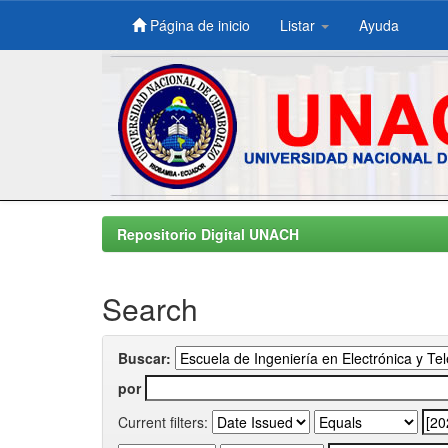
Página de inicio
Listar
Ayuda
Skip
navigation
Repositorio Digital UNACH
Search
Buscar:
por
Current filters: