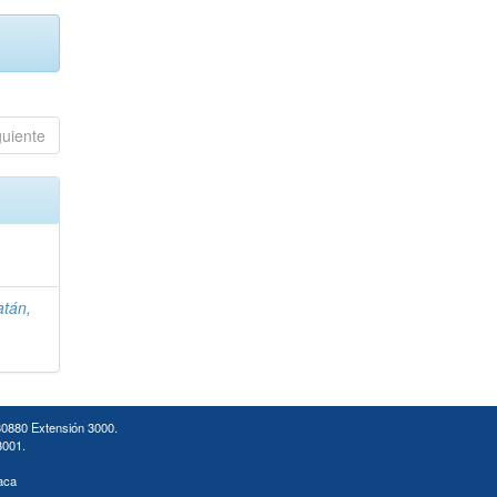
guiente
atán,
30880 Extensión 3000.
3001.
aca