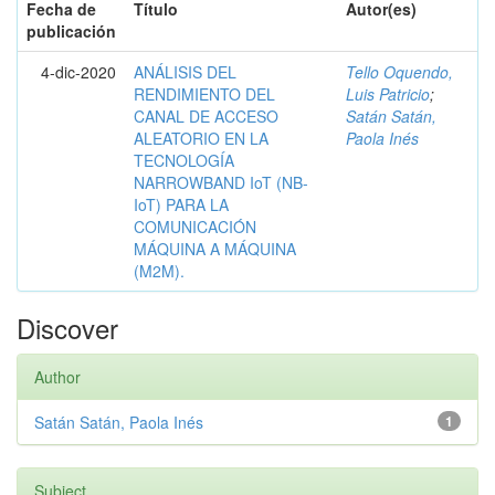
Fecha de
Título
Autor(es)
publicación
4-dic-2020
ANÁLISIS DEL
Tello Oquendo,
RENDIMIENTO DEL
Luis Patricio
;
CANAL DE ACCESO
Satán Satán,
ALEATORIO EN LA
Paola Inés
TECNOLOGÍA
NARROWBAND IoT (NB-
IoT) PARA LA
COMUNICACIÓN
MÁQUINA A MÁQUINA
(M2M).
Discover
Author
Satán Satán, Paola Inés
1
Subject