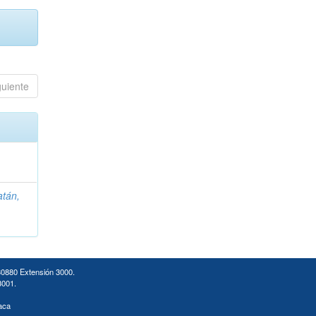
guiente
atán,
30880 Extensión 3000.
3001.
aca