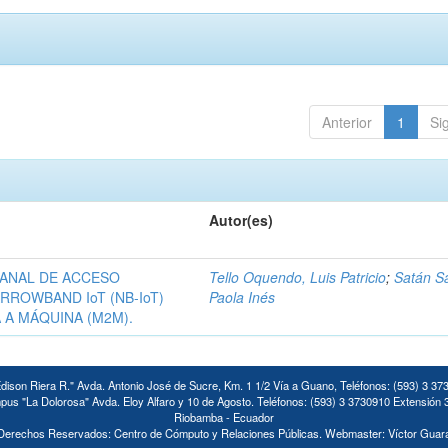
Anterior
1
Si
Autor(es)
CANAL DE ACCESO
Tello Oquendo, Luis Patricio
;
Satán S
RROWBAND IoT (NB-IoT)
Paola Inés
 A MÁQUINA (M2M).
ison Riera R." Avda. Antonio José de Sucre, Km. 1 1/2 Vía a Guano, Teléfonos: (593) 3 37
us "La Dolorosa" Avda. Eloy Alfaro y 10 de Agosto. Teléfonos: (593) 3 3730910 Extensión 
Riobamba - Ecuador
Derechos Reservados: Centro de Cómputo y Relaciones Públicas. Webmaster: Víctor Guar