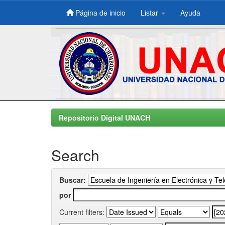
Página de inicio
Listar
Ayuda
Skip
navigation
Repositorio Digital UNACH
Search
Buscar:
por
Current filters: