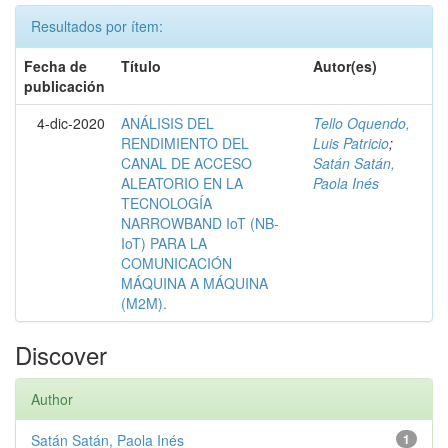
Resultados por ítem:
Fecha de
Título
Autor(es)
publicación
4-dic-2020
ANÁLISIS DEL
Tello Oquendo,
RENDIMIENTO DEL
Luis Patricio
;
CANAL DE ACCESO
Satán Satán,
ALEATORIO EN LA
Paola Inés
TECNOLOGÍA
NARROWBAND IoT (NB-
IoT) PARA LA
COMUNICACIÓN
MÁQUINA A MÁQUINA
(M2M).
Discover
Author
Satán Satán, Paola Inés
1