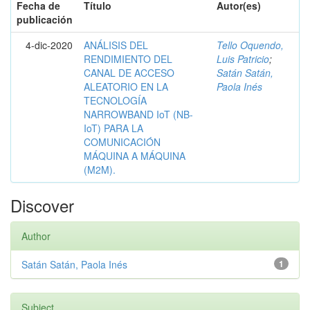
Fecha de
Título
Autor(es)
publicación
4-dic-2020
ANÁLISIS DEL
Tello Oquendo,
RENDIMIENTO DEL
Luis Patricio
;
CANAL DE ACCESO
Satán Satán,
ALEATORIO EN LA
Paola Inés
TECNOLOGÍA
NARROWBAND IoT (NB-
IoT) PARA LA
COMUNICACIÓN
MÁQUINA A MÁQUINA
(M2M).
Discover
Author
Satán Satán, Paola Inés
1
Subject