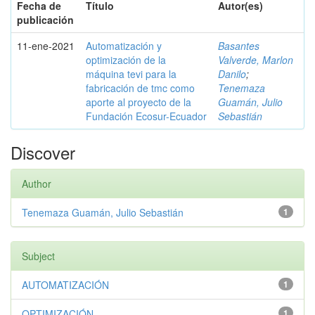
Fecha de
Título
Autor(es)
publicación
11-ene-2021
Automatización y
Basantes
optimización de la
Valverde, Marlon
máquina tevi para la
Danilo
;
fabricación de tmc como
Tenemaza
aporte al proyecto de la
Guamán, Julio
Fundación Ecosur-Ecuador
Sebastián
Discover
Author
Tenemaza Guamán, Julio Sebastián
1
Subject
AUTOMATIZACIÓN
1
OPTIMIZACIÓN
1