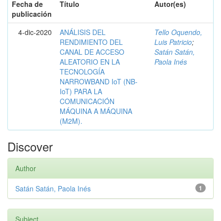
Fecha de
Título
Autor(es)
publicación
4-dic-2020
ANÁLISIS DEL
Tello Oquendo,
RENDIMIENTO DEL
Luis Patricio
;
CANAL DE ACCESO
Satán Satán,
ALEATORIO EN LA
Paola Inés
TECNOLOGÍA
NARROWBAND IoT (NB-
IoT) PARA LA
COMUNICACIÓN
MÁQUINA A MÁQUINA
(M2M).
Discover
Author
Satán Satán, Paola Inés
1
Subject