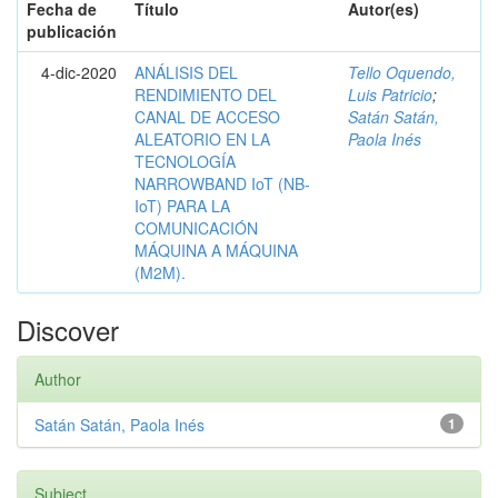
Fecha de
Título
Autor(es)
publicación
4-dic-2020
ANÁLISIS DEL
Tello Oquendo,
RENDIMIENTO DEL
Luis Patricio
;
CANAL DE ACCESO
Satán Satán,
ALEATORIO EN LA
Paola Inés
TECNOLOGÍA
NARROWBAND IoT (NB-
IoT) PARA LA
COMUNICACIÓN
MÁQUINA A MÁQUINA
(M2M).
Discover
Author
Satán Satán, Paola Inés
1
Subject