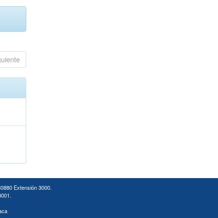
guiente
30880 Extensión 3000.
3001.
aca