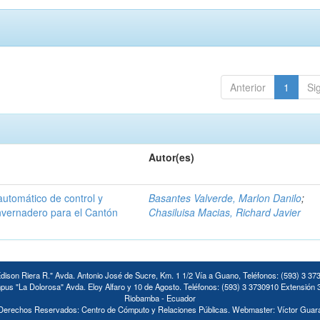
Anterior
1
Si
Autor(es)
automático de control y
Basantes Valverde, Marlon Danilo
;
invernadero para el Cantón
Chasiluisa Macias, Richard Javier
ison Riera R." Avda. Antonio José de Sucre, Km. 1 1/2 Vía a Guano, Teléfonos: (593) 3 37
us "La Dolorosa" Avda. Eloy Alfaro y 10 de Agosto. Teléfonos: (593) 3 3730910 Extensión 
Riobamba - Ecuador
Derechos Reservados: Centro de Cómputo y Relaciones Públicas. Webmaster: Víctor Guar