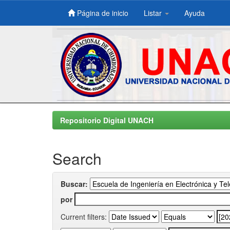
Página de inicio
Listar
Ayuda
Skip
navigation
Repositorio Digital UNACH
Search
Buscar:
por
Current filters: