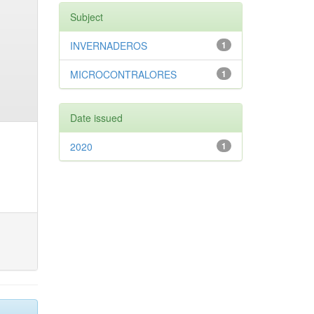
Subject
INVERNADEROS
1
MICROCONTRALORES
1
Date issued
2020
1