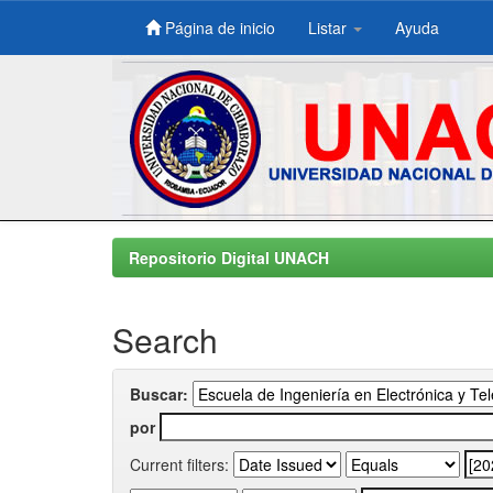
Página de inicio
Listar
Ayuda
Skip
navigation
Repositorio Digital UNACH
Search
Buscar:
por
Current filters: