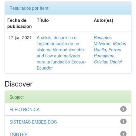
Resultados por ítem:
Fecha de
Título
Autor(es)
publicación
17-jun-2021
Análisis, desarrollo e
Basantes
implementación de un
Valverde, Marlon
sistema hidropónico ebb
Danilo
;
Porras
and flow automatizado
Pumalema,
para la fundación Ecosur-
Cristian Daniel
Ecuador
Discover
Subject
ELECTRÓNICA
1
SISTEMAS EMBEBIDOS
1
TKINTER
1