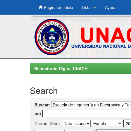
Página de inicio
Listar
Ayuda
Skip
navigation
Repositorio Digital UNACH
Search
Buscar:
por
Current filters: