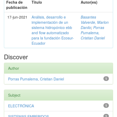
Fecha de
Título
Autor(es)
publicación
17-jun-2021
Análisis, desarrollo e
Basantes
implementación de un
Valverde, Marlon
sistema hidropónico ebb
Danilo
;
Porras
and flow automatizado
Pumalema,
para la fundación Ecosur-
Cristian Daniel
Ecuador
Discover
Author
Porras Pumalema, Cristian Daniel
1
Subject
ELECTRÓNICA
1
SISTEMAS EMBEBIDOS
1