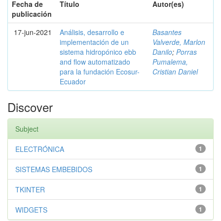
Fecha de
Título
Autor(es)
publicación
17-jun-2021
Análisis, desarrollo e
Basantes
implementación de un
Valverde, Marlon
sistema hidropónico ebb
Danilo
;
Porras
and flow automatizado
Pumalema,
para la fundación Ecosur-
Cristian Daniel
Ecuador
Discover
Subject
ELECTRÓNICA
1
SISTEMAS EMBEBIDOS
1
TKINTER
1
WIDGETS
1