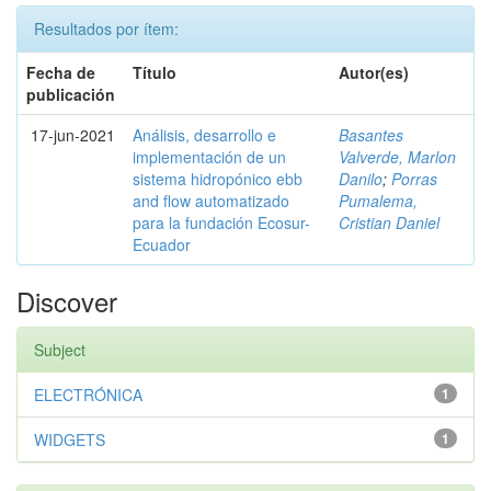
Resultados por ítem:
Fecha de
Título
Autor(es)
publicación
17-jun-2021
Análisis, desarrollo e
Basantes
implementación de un
Valverde, Marlon
sistema hidropónico ebb
Danilo
;
Porras
and flow automatizado
Pumalema,
para la fundación Ecosur-
Cristian Daniel
Ecuador
Discover
Subject
ELECTRÓNICA
1
WIDGETS
1