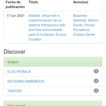
Fecha de
Título
Autor(es)
publicación
17-jun-2021
Análisis, desarrollo e
Basantes
implementación de un
Valverde, Marlon
sistema hidropónico ebb
Danilo
;
Porras
and flow automatizado
Pumalema,
para la fundación Ecosur-
Cristian Daniel
Ecuador
Discover
Subject
ELECTRÓNICA
1
SISTEMAS EMBEBIDOS
1
TKINTER
1
Date issued