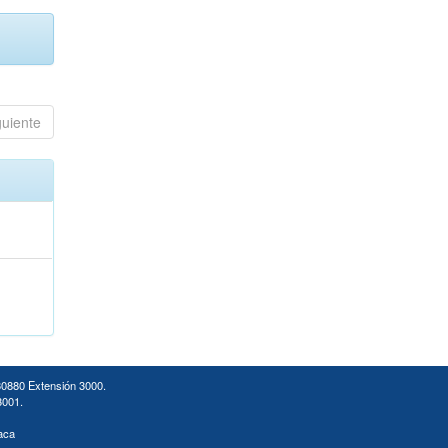
guiente
30880 Extensión 3000.
3001.
aca