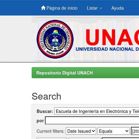
Página de inicio
Listar
Ayuda
Skip
navigation
Repositorio Digital UNACH
Search
Buscar:
por
Current filters: