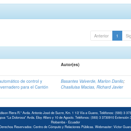
Anterior
1
Si
Autor(es)
automático de control y
Basantes Valverde, Marlon Danilo
;
invernadero para el Cantón
Chasiluisa Macias, Richard Javier
ison Riera R." Avda. Antonio José de Sucre, Km. 1 1/2 Vía a Guano, Teléfonos: (593) 3 37
us "La Dolorosa" Avda. Eloy Alfaro y 10 de Agosto. Teléfonos: (593) 3 3730910 Extensión 
Riobamba - Ecuador
Derechos Reservados: Centro de Cómputo y Relaciones Públicas. Webmaster: Víctor Guar