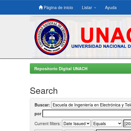
Página de inicio
Listar
Ayuda
Skip
navigation
Repositorio Digital UNACH
Search
Buscar:
por
Current filters: