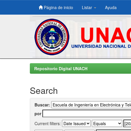
Página de inicio
Listar
Ayuda
Skip
navigation
Repositorio Digital UNACH
Search
Buscar:
por
Current filters: