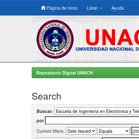
Página de inicio
Listar
Ayuda
Skip
navigation
Repositorio Digital UNACH
Search
Buscar:
por
Current filters: