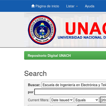
Página de inicio
Listar
Ayuda
Skip
navigation
Repositorio Digital UNACH
Search
Buscar:
por
Current filters: