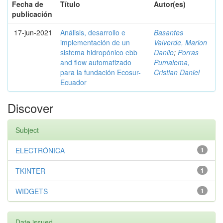
Fecha de
Título
Autor(es)
publicación
17-jun-2021
Análisis, desarrollo e
Basantes
implementación de un
Valverde, Marlon
sistema hidropónico ebb
Danilo
;
Porras
and flow automatizado
Pumalema,
para la fundación Ecosur-
Cristian Daniel
Ecuador
Discover
Subject
ELECTRÓNICA
1
TKINTER
1
WIDGETS
1
Date issued