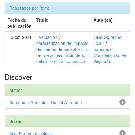
Resultados por ítem:
Fecha de
Título
Autor(es)
publicación
5-oct-2021
Evaluación y
Tello Oquendo,
caracterización del impacto
Luis P.
;
del tiempo de backoff en la
Santander
red de acceso radio de IoT
González, Daniel
celular con tráfico masivo
Alejandro
Discover
Author
Santander González, Daniel Alejandro
1
Subject
AcceRedes IoT celular
1