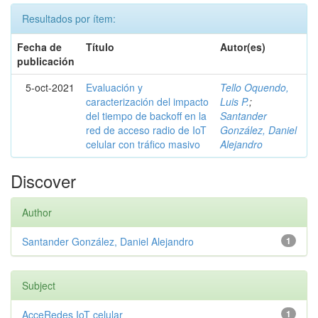
Resultados por ítem:
Fecha de
Título
Autor(es)
publicación
5-oct-2021
Evaluación y
Tello Oquendo,
caracterización del impacto
Luis P.
;
del tiempo de backoff en la
Santander
red de acceso radio de IoT
González, Daniel
celular con tráfico masivo
Alejandro
Discover
Author
Santander González, Daniel Alejandro
1
Subject
AcceRedes IoT celular
1