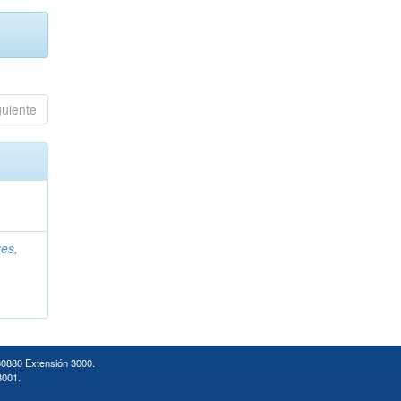
guiente
es,
30880 Extensión 3000.
3001.