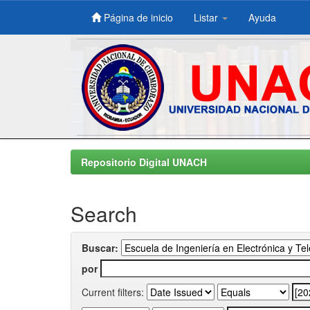
Página de inicio
Listar
Ayuda
Skip
navigation
Repositorio Digital UNACH
Search
Buscar:
por
Current filters: