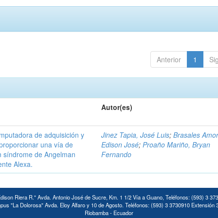
Anterior
1
Si
Autor(es)
omputadora de adquisición y
Jinez Tapia, José Luis
;
Brasales Amor
proporcionar una vía de
Edison José
;
Proaño Mariño, Bryan
on síndrome de Angelman
Fernando
ente Alexa.
ison Riera R." Avda. Antonio José de Sucre, Km. 1 1/2 Vía a Guano, Teléfonos: (593) 3 37
us "La Dolorosa" Avda. Eloy Alfaro y 10 de Agosto. Teléfonos: (593) 3 3730910 Extensión 
Riobamba - Ecuador