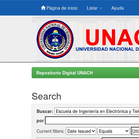
Página de inicio
Listar
Ayuda
Skip
navigation
Repositorio Digital UNACH
Search
Buscar:
por
Current filters: