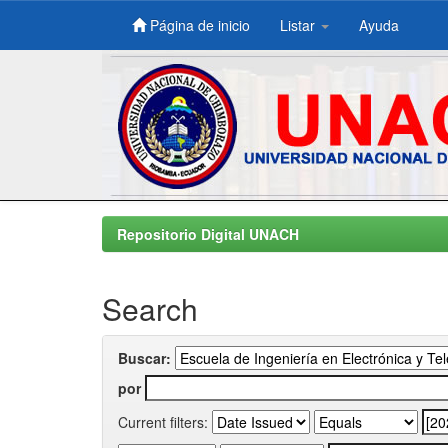
Página de inicio
Listar
Ayuda
Skip
navigation
Repositorio Digital UNACH
Search
Buscar:
por
Current filters: