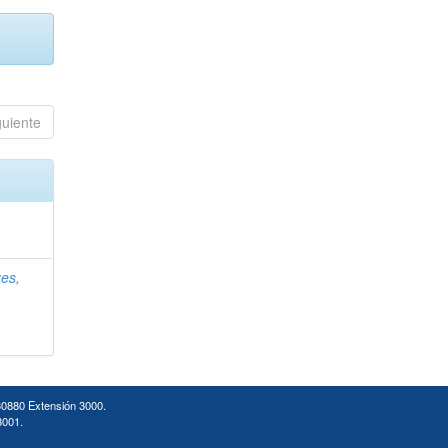
guiente
es,
30880 Extensión 3000.
3001.