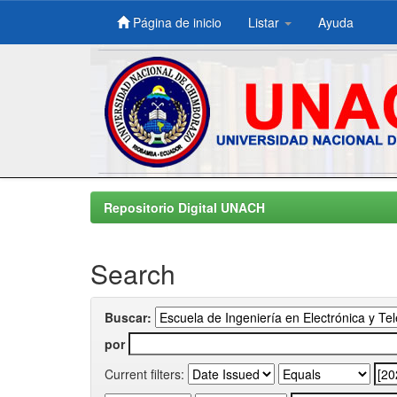
Página de inicio
Listar
Ayuda
Skip
navigation
Repositorio Digital UNACH
Search
Buscar:
por
Current filters: