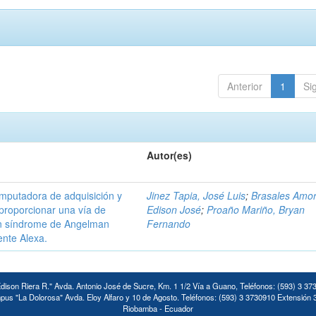
Anterior
1
Si
Autor(es)
omputadora de adquisición y
Jinez Tapia, José Luis
;
Brasales Amor
proporcionar una vía de
Edison José
;
Proaño Mariño, Bryan
on síndrome de Angelman
Fernando
ente Alexa.
ison Riera R." Avda. Antonio José de Sucre, Km. 1 1/2 Vía a Guano, Teléfonos: (593) 3 37
us "La Dolorosa" Avda. Eloy Alfaro y 10 de Agosto. Teléfonos: (593) 3 3730910 Extensión 
Riobamba - Ecuador