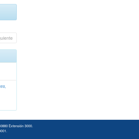
guiente
es,
30880 Extensión 3000.
3001.