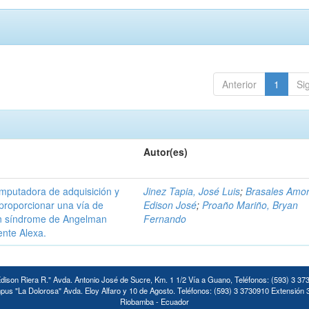
Anterior
1
Si
Autor(es)
omputadora de adquisición y
Jinez Tapia, José Luis
;
Brasales Amor
proporcionar una vía de
Edison José
;
Proaño Mariño, Bryan
on síndrome de Angelman
Fernando
ente Alexa.
ison Riera R." Avda. Antonio José de Sucre, Km. 1 1/2 Vía a Guano, Teléfonos: (593) 3 37
us "La Dolorosa" Avda. Eloy Alfaro y 10 de Agosto. Teléfonos: (593) 3 3730910 Extensión 
Riobamba - Ecuador