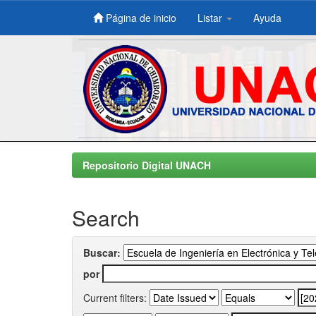
Página de inicio
Listar
Ayuda
Skip
navigation
Repositorio Digital UNACH
Search
Buscar:
por
Current filters: