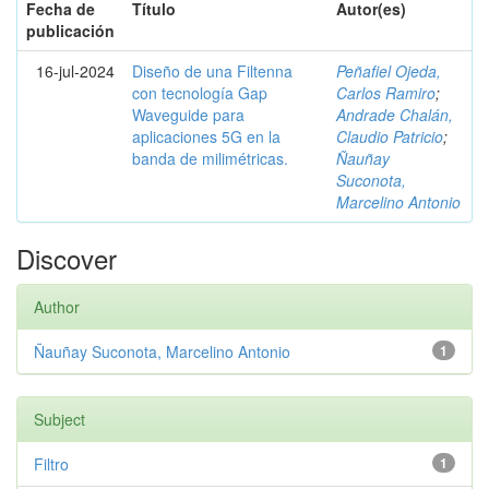
Fecha de
Título
Autor(es)
publicación
16-jul-2024
Diseño de una Filtenna
Peñafiel Ojeda,
con tecnología Gap
Carlos Ramiro
;
Waveguide para
Andrade Chalán,
aplicaciones 5G en la
Claudio Patricio
;
banda de milimétricas.
Ñauñay
Suconota,
Marcelino Antonio
Discover
Author
Ñauñay Suconota, Marcelino Antonio
1
Subject
Filtro
1