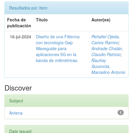
Resultados por ítem:
Fecha de
Título
Autor(es)
publicación
16-jul-2024
Diseño de una Filtenna
Peñafiel Ojeda,
con tecnología Gap
Carlos Ramiro
;
Waveguide para
Andrade Chalán,
aplicaciones 5G en la
Claudio Patricio
;
banda de milimétricas.
Ñauñay
Suconota,
Marcelino Antonio
Discover
Subject
Antena
1
Date issued