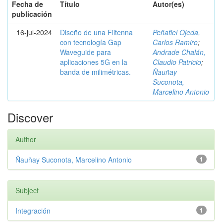
Fecha de
Título
Autor(es)
publicación
16-jul-2024
Diseño de una Filtenna
Peñafiel Ojeda,
con tecnología Gap
Carlos Ramiro
;
Waveguide para
Andrade Chalán,
aplicaciones 5G en la
Claudio Patricio
;
banda de milimétricas.
Ñauñay
Suconota,
Marcelino Antonio
Discover
Author
Ñauñay Suconota, Marcelino Antonio
1
Subject
Integración
1