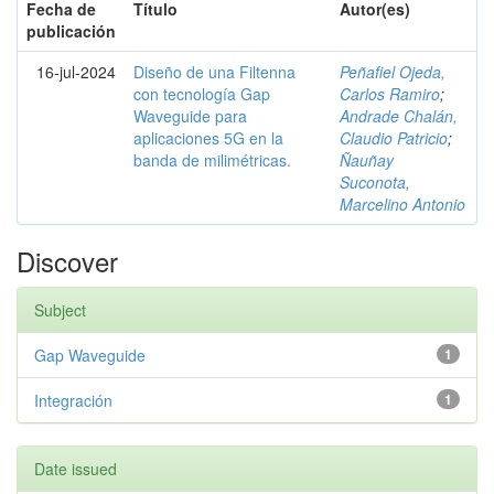
Fecha de
Título
Autor(es)
publicación
16-jul-2024
Diseño de una Filtenna
Peñafiel Ojeda,
con tecnología Gap
Carlos Ramiro
;
Waveguide para
Andrade Chalán,
aplicaciones 5G en la
Claudio Patricio
;
banda de milimétricas.
Ñauñay
Suconota,
Marcelino Antonio
Discover
Subject
Gap Waveguide
1
Integración
1
Date issued