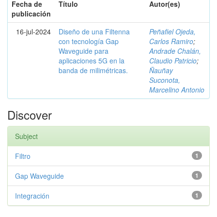
Fecha de
Título
Autor(es)
publicación
16-jul-2024
Diseño de una Filtenna
Peñafiel Ojeda,
con tecnología Gap
Carlos Ramiro
;
Waveguide para
Andrade Chalán,
aplicaciones 5G en la
Claudio Patricio
;
banda de milimétricas.
Ñauñay
Suconota,
Marcelino Antonio
Discover
Subject
Filtro
1
Gap Waveguide
1
Integración
1