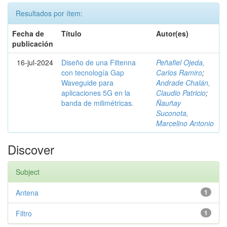
Resultados por ítem:
Fecha de
Título
Autor(es)
publicación
16-jul-2024
Diseño de una Filtenna
Peñafiel Ojeda,
con tecnología Gap
Carlos Ramiro
;
Waveguide para
Andrade Chalán,
aplicaciones 5G en la
Claudio Patricio
;
banda de milimétricas.
Ñauñay
Suconota,
Marcelino Antonio
Discover
Subject
Antena
1
Filtro
1